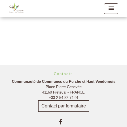
menu
Retour
Contacts
Communauté de Communes du Perche et Haut Vendômois
Place Pierre Genevée
41160 Fréteval - FRANCE
+33 2 54 82 74 91
Contact par formulaire