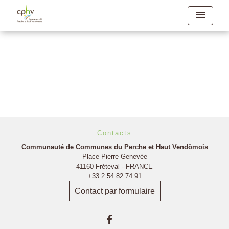
menu
Retour
Contacts
Communauté de Communes du Perche et Haut Vendômois
Place Pierre Genevée
41160 Fréteval - FRANCE
+33 2 54 82 74 91
Contact par formulaire