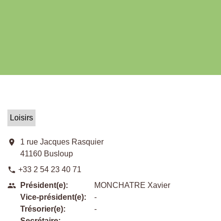
Loisirs
location_on
1 rue Jacques Rasquier
41160 Busloup
+33 2 54 23 40 71
phone
Président(e):
MONCHATRE Xavier
people
Vice-président(e):
-
Trésorier(e):
-
Secrétaire:
-