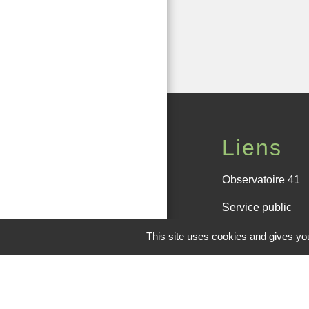
Liens
Observatoire 41
Service public
Facebook de la
This site uses cookies and gives you
Office de touris
M