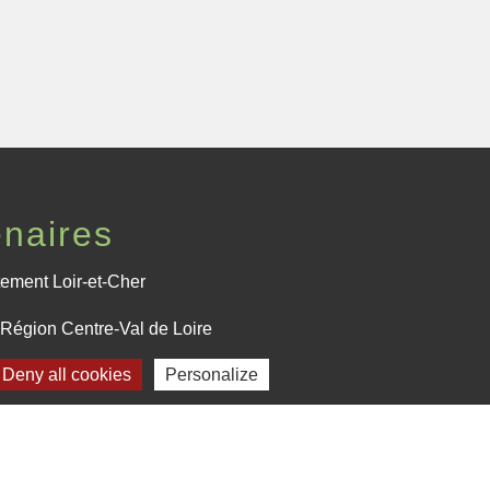
enaires
ement Loir-et-Cher
Région Centre-Val de Loire
Deny all cookies
Personalize
fecture de Loir-et-Cher
Plan du site
-
Gestion des cookies