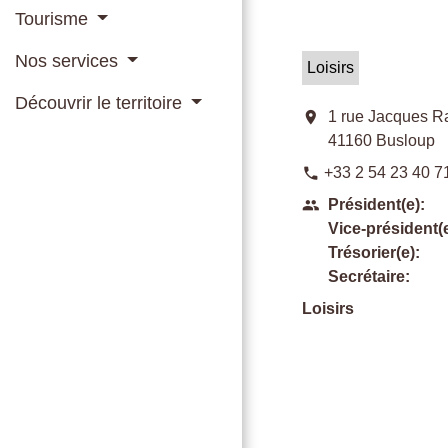
Tourisme
Nos services
Loisirs
Découvrir le territoire
location_on
1 rue Jacques R
41160 Busloup
+33 2 54 23 40 7
phone
Président(e):
people
Vice-président(e
Trésorier(e):
Secrétaire:
Loisirs