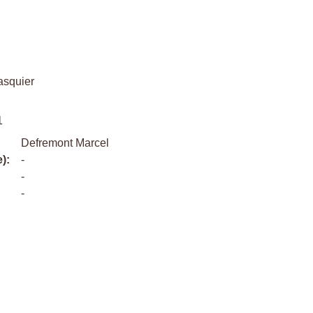
asquier
1
Defremont Marcel
):
-
-
-