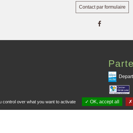
Contact par formulaire
Part
Depart
 CPHV
 control over what you want to activate
OK, accept all
Pré
me de la CPHV
entions légales
-
Politique de confidentialité
-
Accessibilité
-