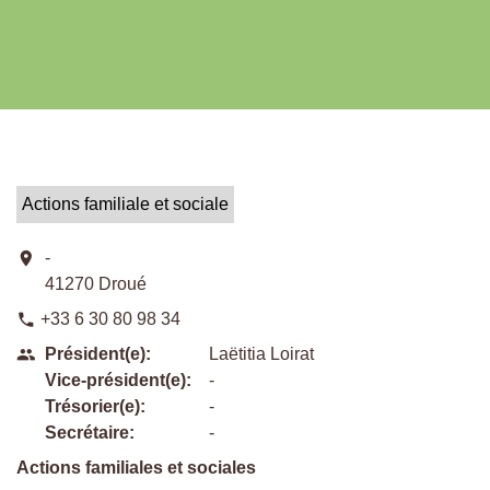
Actions familiale et sociale
location_on
-
41270 Droué
+33 6 30 80 98 34
phone
Président(e):
Laëtitia Loirat
people
Vice-président(e):
-
Trésorier(e):
-
Secrétaire:
-
Actions familiales et sociales