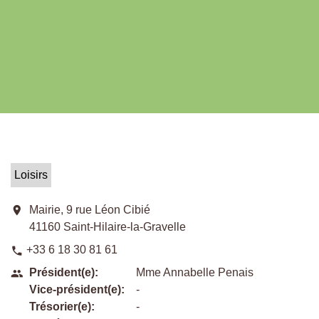
Loisirs
location_on
Mairie, 9 rue Léon Cibié
41160 Saint-Hilaire-la-Gravelle
+33 6 18 30 81 61
phone
Président(e):
Mme Annabelle Penais
people
Vice-président(e):
-
Trésorier(e):
-