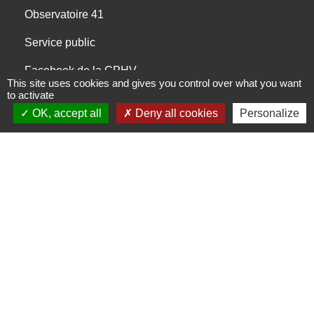
Observatoire 41
Service public
Facebook de la CPHV
This site uses cookies and gives you control over what you want
to activate
Office de tourisme de la CPHV
OK, accept all
Deny all cookies
Personalize
Partenaires
Departement Loir-et-Cher
Région Centre-Val de Loire
Préfecture de Loir-et-Cher
Mentions légales
-
Politique de confidentialité
-
Accessibilité
-
Plan du site
-
Gestion des cookies