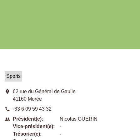
Sports
location_on
62 rue du Général de Gaulle
41160 Morée
+33 6 09 59 43 32
phone
Président(e):
Nicolas GUERIN
people
Vice-président(e):
-
Trésorier(e):
-