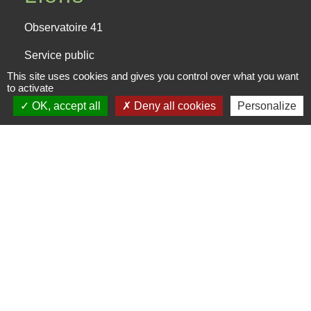
Observatoire 41
Service public
This site uses cookies and gives you control over what you want
Facebook de la CPHV
to activate
OK, accept all
Deny all cookies
Personalize
Office de tourisme de la CPHV
Partenaires
Departement Loir-et-Cher
Région Centre-Val de Loire
Préfecture de Loir-et-Cher
Mentions légales
-
Politique de confidentialité
-