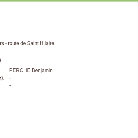
 - route de Saint Hilaire
3
PERCHE Benjamin
):
-
-
-