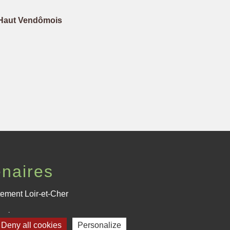
Haut Vendômois
enaires
ement Loir-et-Cher
Région Centre-Val de Loire
Deny all cookies
Personalize