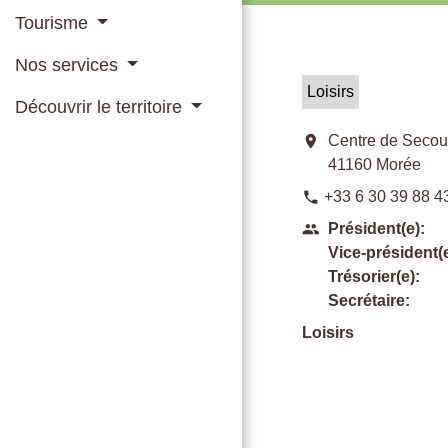
Tourisme
Nos services
Loisirs
Découvrir le territoire
location_on
Centre de Secours
41160 Morée
+33 6 30 39 88 4
phone
Président(e):
people
Vice-président(e
Trésorier(e):
Secrétaire:
Loisirs