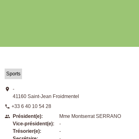
Sports
location_on
-
41160 Saint-Jean Froidmentel
+33 6 40 10 54 28
phone
Président(e):
Mme Montserrat SERRANO
people
Vice-président(e):
-
Trésorier(e):
-
Secrétaire:
-