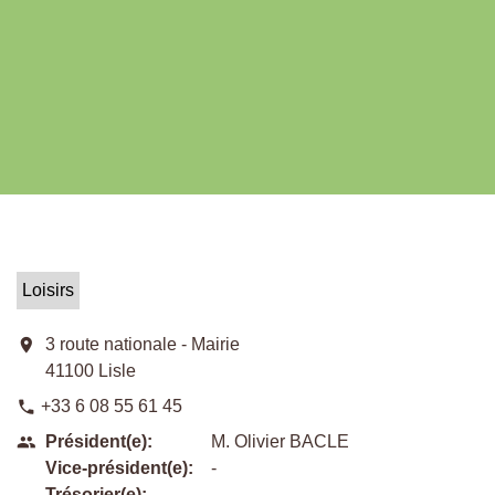
Loisirs
location_on
3 route nationale - Mairie
41100 Lisle
+33 6 08 55 61 45
phone
Président(e):
M. Olivier BACLE
people
Vice-président(e):
-
Trésorier(e):
-