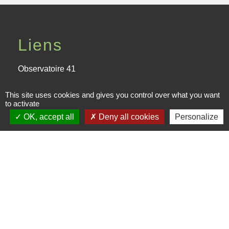
Liens
Observatoire 41
Service public
This site uses cookies and gives you control over what you want
to activate
Facebook de la CPHV
OK, accept all
Deny all cookies
Personalize
Office de tourisme de la CPHV
Partenaires
Departement Loir-et-Cher
Région Centre-Val de Loire