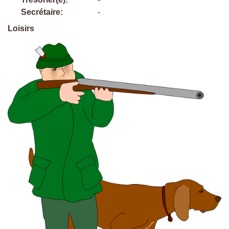
Secrétaire:
-
Loisirs