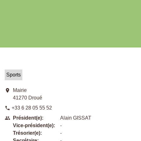
Sports
location_on
Mairie
41270 Droué
+33 6 28 05 55 52
phone
Président(e):
Alain GISSAT
people
Vice-président(e):
-
Trésorier(e):
-
Secrétaire:
-