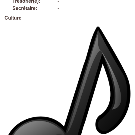
Trésorier(e):
-
Secrétaire:
-
Culture