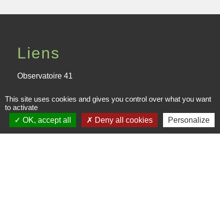
Liens
Observatoire 41
Service public
This site uses cookies and gives you control over what you want
to activate
Facebook de la CPHV
OK, accept all
Deny all cookies
Personalize
Office de tourisme de la CPHV
Partenaires
Departement Loir-et-Cher