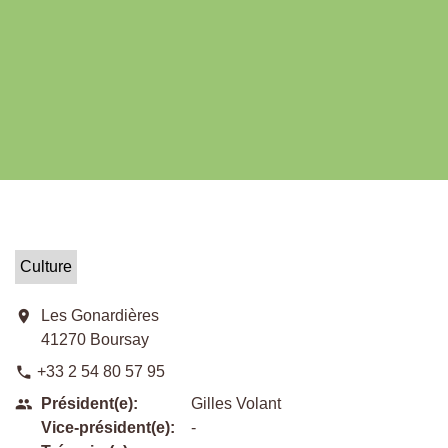
Culture
location_on
Les Gonardières
41270 Boursay
+33 2 54 80 57 95
phone
Président(e):
Gilles Volant
people
Vice-président(e):
-