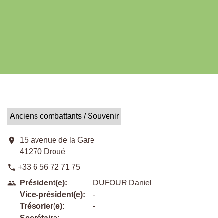
Anciens combattants / Souvenir
location_on
15 avenue de la Gare
41270 Droué
+33 6 56 72 71 75
phone
Président(e):
DUFOUR Daniel
people
Vice-président(e):
-
Trésorier(e):
-
Secrétaire:
-