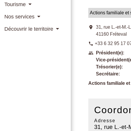
Tourisme
Actions familiale et
Nos services
location_on
31, rue L.-et-M.-
Découvrir le territoire
41160 Fréteval
+33 6 32 95 17 0
phone
Président(e):
people
Vice-président(e
Trésorier(e):
Secrétaire:
Actions familiale et
Coordon
Adresse
31, rue L.-et-