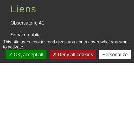
Liens
Observatoire 41
Service public
This site uses cookies and gives you control over what you want
to activate
Facebook de la CPHV
OK, accept all
Deny all cookies
Personalize
Office de tourisme de la CPHV
Partenaires
Departement Loir-et-Cher
Région Centre-Val de Loire
Préfecture de Loir-et-Cher