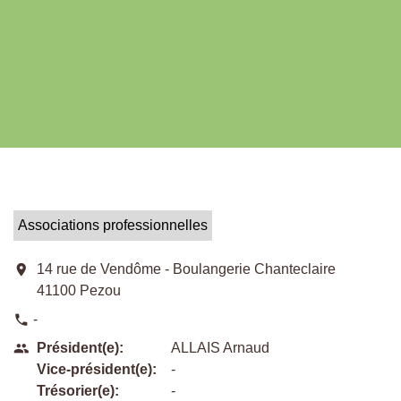
Associations professionnelles
location_on
14 rue de Vendôme - Boulangerie Chanteclaire
41100 Pezou
-
phone
Président(e):
ALLAIS Arnaud
people
Vice-président(e):
-
Trésorier(e):
-