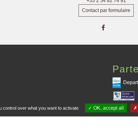
+33 2 54 82 74 91
Contact par formulaire
Part
Depart
 CPHV
 control over what you want to activate
OK, accept all
Pré
me de la CPHV