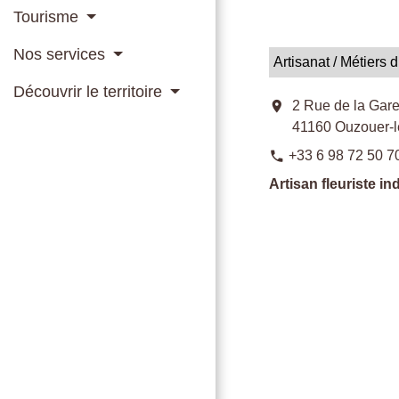
Tourisme
Nos services
Artisanat / Métiers d
Découvrir le territoire
location_on
2 Rue de la Gar
41160 Ouzouer-
+33 6 98 72 50 7
phone
Artisan fleuriste i