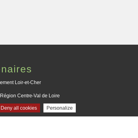
enaires
ement Loir-et-Cher
Région Centre-Val de Loire
Deny all cookies
Personalize
fecture de Loir-et-Cher