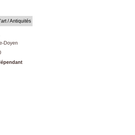
’art / Antiquités
e
le-Doyen
0
ndépendant