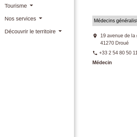
Tourisme
Nos services
Médecins généralis
Découvrir le territoire
location_on
19 avenue de la 
41270 Droué
+33 2 54 80 50 1
phone
Médecin