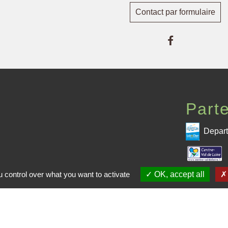
Contact par formulaire
Part
Depart
 CPHV
 control over what you want to activate
OK, accept all
Pré
me de la CPHV
entions légales
-
Politique de confidentialité
-
Accessibilité
-