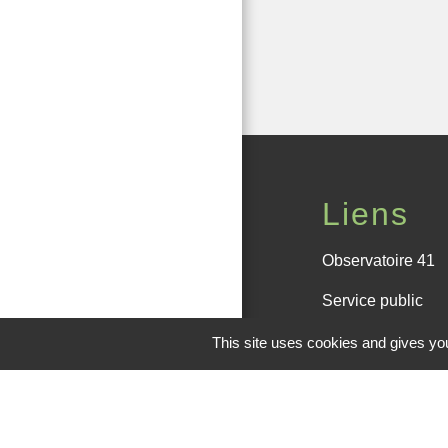
Liens
Observatoire 41
Service public
Facebook de la
This site uses cookies and gives you
Office de touris
M