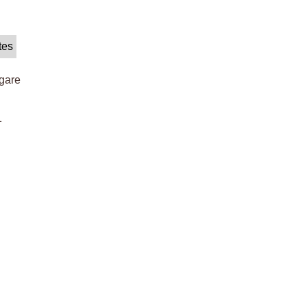
tes
gare
1