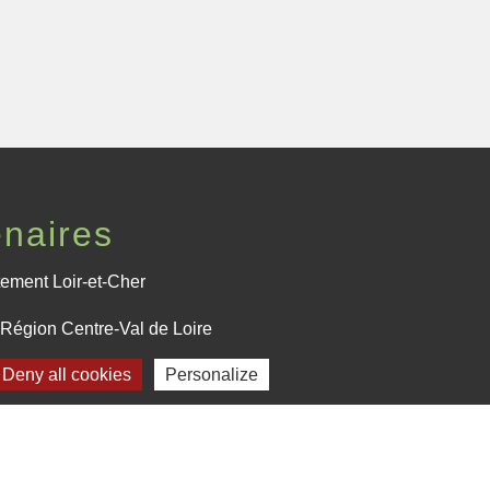
enaires
ement Loir-et-Cher
Région Centre-Val de Loire
Deny all cookies
Personalize
fecture de Loir-et-Cher
Plan du site
-
Gestion des cookies