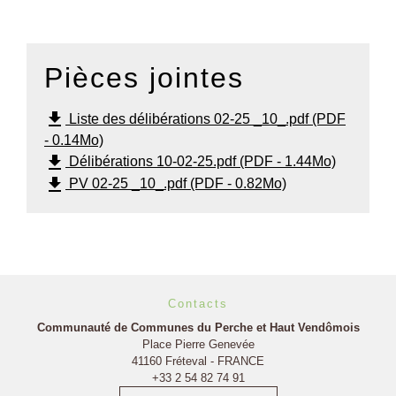
Pièces jointes
file_download
Liste des délibérations 02-25 _10_.pdf (PDF
- 0.14Mo)
file_download
Délibérations 10-02-25.pdf (PDF - 1.44Mo)
file_download
PV 02-25 _10_.pdf (PDF - 0.82Mo)
Contacts
Communauté de Communes du Perche et Haut Vendômois
Place Pierre Genevée
41160 Fréteval - FRANCE
+33 2 54 82 74 91